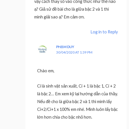
vậy cách thay số vào công thức như thế nào
ạ? Giả sử đề bài cho là giữa bậc 2 và 1 thì
mình giải sao ạ? Em cảm ơn.
Log in to Reply
PHẠM DUY
30/04/2020 AT 1:39 PM
Chào em,
Ci là sinh vật sản xuất, Ci + 1 là bậc 1, Ci + 2
là bậc 2… Em xem kỹ lại hướng dẫn của thầy.
Nếu đề cho là giữa bậc 2 và 1 thì mình lấy
Ci+2/Ci+1 x 100% em nhé. Mình luôn lấy bậc
lớn hơn chia cho bậc nhỏ hơn.