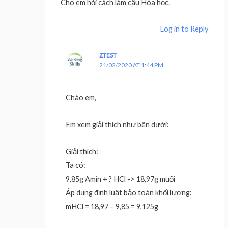
Cho em hỏi cách làm câu Hóa học.
Log in to Reply
ZTEST
21/02/2020 AT 1:44 PM
Chào em,
Em xem giải thích như bên dưới:
Giải thích:
Ta có:
9,85g Amin + ? HCl -> 18,97g muối
Áp dụng định luật bảo toàn khối lượng:
mHCl = 18,97 – 9,85 = 9,125g