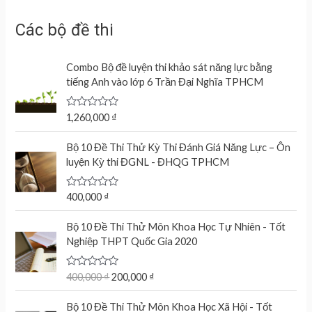
Các bộ đề thi
Combo Bộ đề luyện thi khảo sát năng lực bằng
tiếng Anh vào lớp 6 Trần Đại Nghĩa TPHCM
R
1,260,000
₫
a
t
e
Bộ 10 Đề Thi Thử Kỳ Thi Đánh Giá Năng Lực – Ôn
d
luyện Kỳ thi ĐGNL - ĐHQG TPHCM
0
o
u
t
R
400,000
₫
o
a
f
t
O
C
5
e
Bộ 10 Đề Thi Thử Môn Khoa Học Tự Nhiên - Tốt
r
u
d
Nghiệp THPT Quốc Gia 2020
0
i
r
o
g
r
u
t
R
400,000
₫
200,000
₫
i
e
o
a
n
n
f
t
O
C
5
e
Bộ 10 Đề Thi Thử Môn Khoa Học Xã Hội - Tốt
a
t