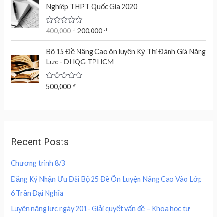
r
u
d
Nghiệp THPT Quốc Gia 2020
l
p
0
i
r
o
p
r
g
r
u
r
i
t
R
400,000
₫
200,000
₫
i
e
o
a
i
c
n
n
f
t
c
e
5
e
Bộ 15 Đề Nâng Cao ôn luyện Kỳ Thi Đánh Giá Năng
a
t
d
e
i
Lực - ĐHQG TPHCM
l
p
0
w
s
o
p
r
u
a
:
r
i
t
R
500,000
₫
s
2
o
a
i
c
f
:
0
t
c
e
5
e
4
0
d
e
i
0
,
0
w
s
o
0
0
u
a
:
,
0
Recent Posts
t
s
2
o
0
0
f
:
0
0
5
Chương trình 8/3
4
0
0
₫
0
,
Đăng Ký Nhận Ưu Đãi Bộ 25 Đề Ôn Luyện Nâng Cao Vào Lớp
.
0
0
₫
6 Trần Đại Nghĩa
,
0
.
0
0
Luyện năng lực ngày 201- Giải quyết vấn đề – Khoa học tự
0