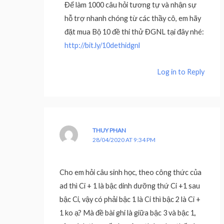
Để làm 1000 câu hỏi tương tự và nhận sự
hỗ trợ nhanh chóng từ các thầy cô, em hãy
đặt mua Bộ 10 đề thi thử ĐGNL tại đây nhé:
http://bit.ly/10dethidgnl
Log in to Reply
THUY PHAN
28/04/2020 AT 9:34 PM
Cho em hỏi câu sinh học, theo công thức của
ad thì Ci + 1 là bậc dinh dưỡng thứ Ci +1 sau
bậc Ci, vậy có phải bậc 1 là Ci thì bậc 2 là Ci +
1 ko ạ? Mà đề bài ghi là giữa bậc 3 và bậc 1,