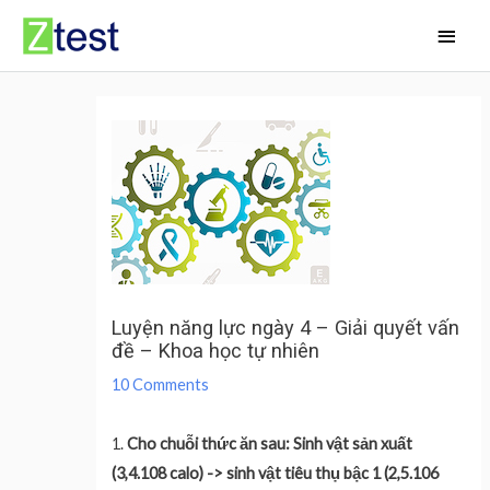
Skip
Main
to
Men
content
Luyện năng lực ngày 4 – Giải quyết vấn
đề – Khoa học tự nhiên
10 Comments
1.
Cho chuỗi thức ăn sau: Sinh vật sản xuất
(3,4.108 calo) -> sinh vật tiêu thụ bậc 1 (2,5.106