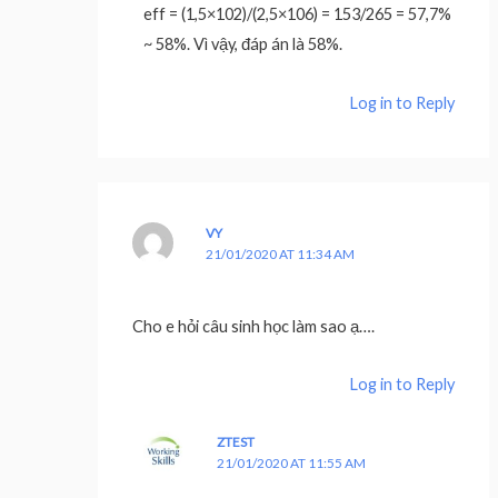
eff = (1,5×102)/(2,5×106) = 153/265 = 57,7%
~ 58%. Vì vậy, đáp án là 58%.
Log in to Reply
VY
21/01/2020 AT 11:34 AM
Cho e hỏi câu sinh học làm sao ạ….
Log in to Reply
ZTEST
21/01/2020 AT 11:55 AM