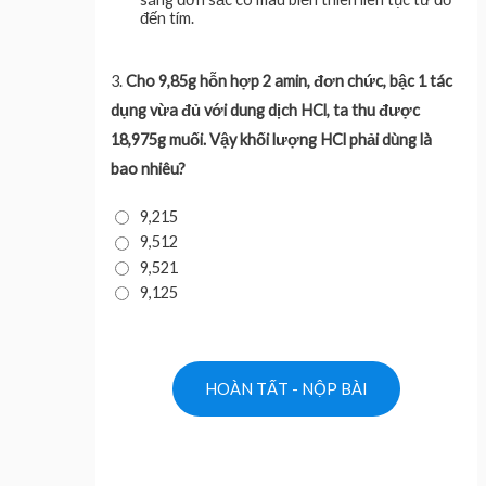
đến tím.
3.
Cho 9,85g hỗn hợp 2 amin, đơn chức, bậc 1 tác
dụng vừa đủ với dung dịch HCl, ta thu được
18,975g muối. Vậy khối lượng HCl phải dùng là
bao nhiêu?
9,215
9,512
9,521
9,125