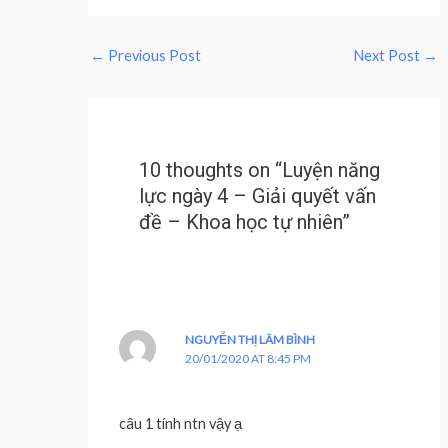
←
Previous Post
Next Post
→
10 thoughts on “Luyện năng
lực ngày 4 – Giải quyết vấn
đề – Khoa học tự nhiên”
NGUYỄN THỊ LÂM BÌNH
20/01/2020 AT 8:45 PM
câu 1 tính ntn vậy ạ