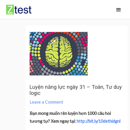
Skip
Main
to
Men
content
Luyện năng lực ngày 31 – Toán, Tư duy
logic
Leave a Comment
Bạn mong muốn rèn luyện hơn 1000 câu hỏi
tương tự? Xem ngay tại:
http://bit.ly/10dethidgnl