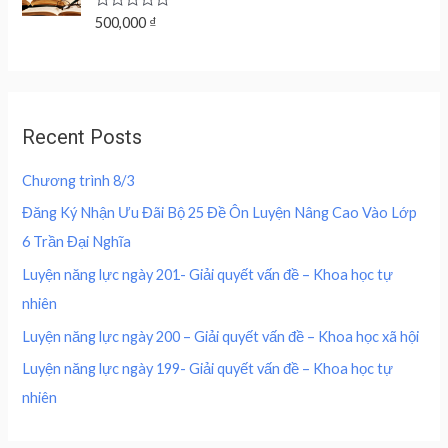
u
a
:
r
i
t
R
500,000
₫
s
2
o
a
i
c
f
:
0
t
c
e
5
e
4
0
d
e
i
0
,
0
w
s
o
0
0
u
a
:
,
0
Recent Posts
t
s
2
o
0
0
f
:
0
0
5
Chương trình 8/3
4
0
0
₫
0
,
Đăng Ký Nhận Ưu Đãi Bộ 25 Đề Ôn Luyện Nâng Cao Vào Lớp
.
0
0
₫
6 Trần Đại Nghĩa
,
0
.
0
0
Luyện năng lực ngày 201- Giải quyết vấn đề – Khoa học tự
0
nhiên
0
₫
.
Luyện năng lực ngày 200 – Giải quyết vấn đề – Khoa học xã hội
₫
Luyện năng lực ngày 199- Giải quyết vấn đề – Khoa học tự
.
nhiên