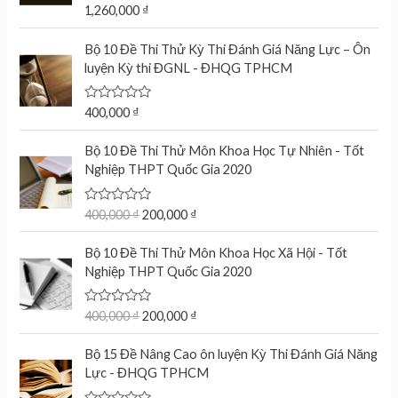
R
1,260,000
₫
a
t
e
Bộ 10 Đề Thi Thử Kỳ Thi Đánh Giá Năng Lực – Ôn
d
luyện Kỳ thi ĐGNL - ĐHQG TPHCM
0
o
u
t
R
400,000
₫
o
a
f
t
O
C
5
e
Bộ 10 Đề Thi Thử Môn Khoa Học Tự Nhiên - Tốt
r
u
d
Nghiệp THPT Quốc Gia 2020
0
i
r
o
g
r
u
t
R
400,000
₫
200,000
₫
i
e
o
a
n
n
f
t
O
C
5
e
Bộ 10 Đề Thi Thử Môn Khoa Học Xã Hội - Tốt
a
t
r
u
d
Nghiệp THPT Quốc Gia 2020
l
p
0
i
r
o
p
r
g
r
u
r
i
t
R
400,000
₫
200,000
₫
i
e
o
a
i
c
n
n
f
t
c
e
5
e
Bộ 15 Đề Nâng Cao ôn luyện Kỳ Thi Đánh Giá Năng
a
t
d
e
i
Lực - ĐHQG TPHCM
l
p
0
w
s
o
p
r