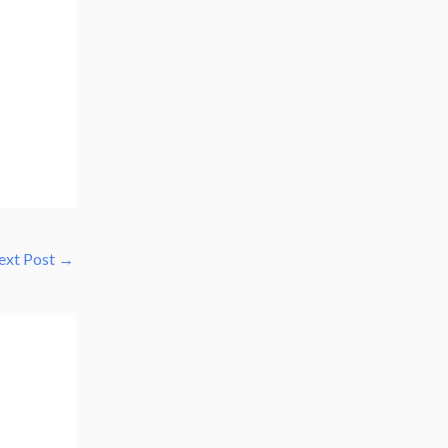
ext Post
→