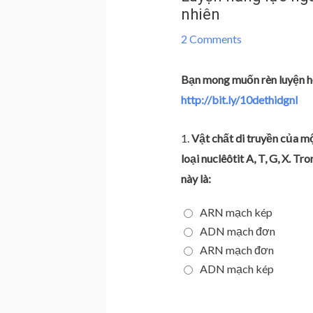
nhiên
2 Comments
Bạn mong muốn rèn luyện h
http://bit.ly/10dethidgnl
1.
Vật chất di truyền của mộ
loại nuclêôtit A, T, G, X. T
này là:
ARN mạch kép
ADN mạch đơn
ARN mạch đơn
ADN mạch kép