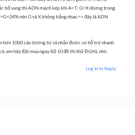
ắc bổ sung thì ADN mạch kép khi A=T; G=X nhưng trong
=T=G=24% nên G và X không bằng nhau => đây là ADN
ện hơn 1000 câu tương tự và nhận được sự hỗ trợ nhanh
 cô, em hãy đặt mua ngay Bộ 10 đề thi thử ĐGNL nhé.
Log in to Reply