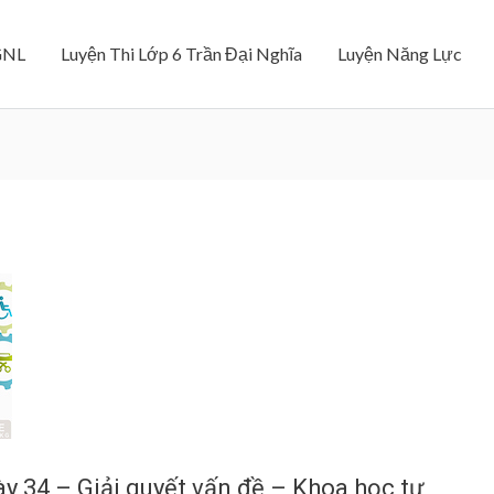
GNL
Luyện Thi Lớp 6 Trần Đại Nghĩa
Luyện Năng Lực
y 34 – Giải quyết vấn đề – Khoa học tự