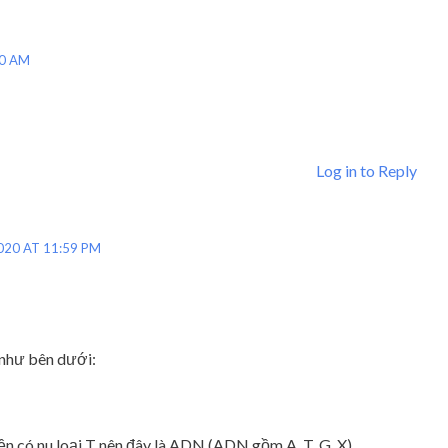
30 AM
Log in to Reply
020 AT 11:59 PM
 như bên dưới:
yền có nu loại T nên đây là ADN (ADN gồm A, T, G, X).