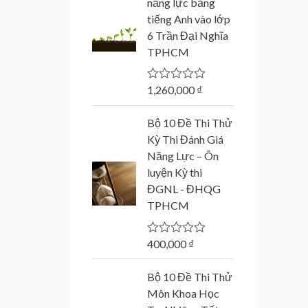
năng lực bằng
tiếng Anh vào lớp
6 Trần Đại Nghĩa
TPHCM
1,260,000
₫
R
a
t
Bộ 10 Đề Thi Thử
e
d
Kỳ Thi Đánh Giá
0
Năng Lực – Ôn
o
u
luyện Kỳ thi
t
ĐGNL - ĐHQG
o
f
TPHCM
5
400,000
₫
R
a
t
O
C
Bộ 10 Đề Thi Thử
e
r
u
d
Môn Khoa Học
0
i
r