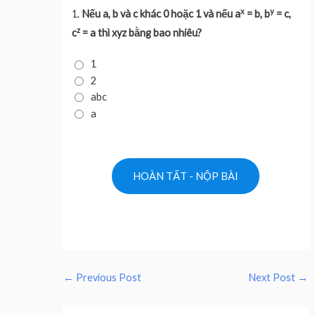
x
y
1.
Nếu a, b và c khác 0 hoặc 1 và nếu a
= b, b
= c,
z
c
= a thì xyz bằng bao nhiêu?
1
2
abc
a
←
Previous Post
Next Post
→