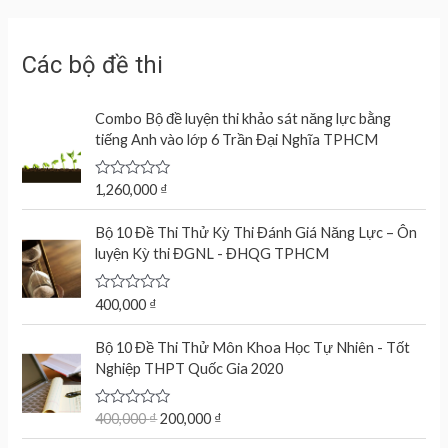
Các bộ đề thi
Combo Bộ đề luyện thi khảo sát năng lực bằng
tiếng Anh vào lớp 6 Trần Đại Nghĩa TPHCM
R
1,260,000
₫
a
t
e
Bộ 10 Đề Thi Thử Kỳ Thi Đánh Giá Năng Lực – Ôn
d
luyện Kỳ thi ĐGNL - ĐHQG TPHCM
0
o
u
t
R
400,000
₫
o
a
f
t
O
C
5
e
Bộ 10 Đề Thi Thử Môn Khoa Học Tự Nhiên - Tốt
r
u
d
Nghiệp THPT Quốc Gia 2020
0
i
r
o
g
r
u
t
R
400,000
₫
200,000
₫
i
e
o
a
n
n
f
t