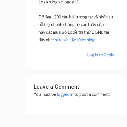
Loga b.logb c.logc a=1
Để làm 1200 câu hỏi tương tự và nhận sự
hỗ trợ nhanh chóng từ các thầy cô, em
hãy đặt mua Bộ 10 đề thi thử ĐGNL tại
đây nhé:
http://bit.ly/10dethidgnl
Log in to Reply
Leave a Comment
You must be
logged in
to post a comment.