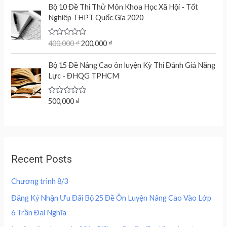
O
C
5
e
Bộ 10 Đề Thi Thử Môn Khoa Học Xã Hội - Tốt
a
t
r
u
d
Nghiệp THPT Quốc Gia 2020
l
p
0
i
r
o
p
r
g
r
u
r
i
t
R
400,000
₫
200,000
₫
i
e
o
a
i
c
n
n
f
t
c
e
5
e
Bộ 15 Đề Nâng Cao ôn luyện Kỳ Thi Đánh Giá Năng
a
t
d
e
i
Lực - ĐHQG TPHCM
l
p
0
w
s
o
p
r
u
a
:
r
i
t
R
500,000
₫
s
2
o
a
i
c
f
:
0
t
c
e
5
e
4
0
d
e
i
0
,
0
w
s
o
0
0
u
a
:
,
0
Recent Posts
t
s
2
o
0
0
f
:
0
0
5
Chương trình 8/3
4
0
0
₫
0
,
Đăng Ký Nhận Ưu Đãi Bộ 25 Đề Ôn Luyện Nâng Cao Vào Lớp
.
0
0
₫
6 Trần Đại Nghĩa
,
0
.
0
0