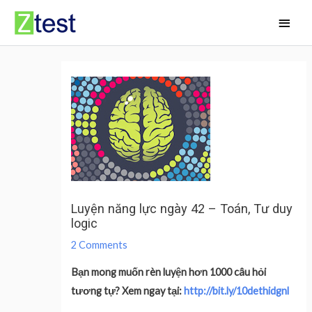
Skip
Main
to
Men
content
Luyện năng lực ngày 42 – Toán, Tư duy
logic
2 Comments
Bạn mong muốn rèn luyện hơn 1000 câu hỏi
tương tự? Xem ngay tại:
http://bit.ly/10dethidgnl