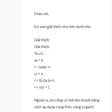
Chào em,
Em xem giải thích như bên dưới nhé.
Giải thích:
Giải thích:
Ta có:
ax = b
=> (ax)y =c
cz = a
=> ((cz)x )y=c
=> xyz = 1
Ngoài ra, em cũng có thể làm nhanh bằng
cách áp dụng công thức cộng Logarit: