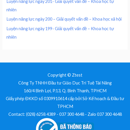
Luyện năng lực ngày 201- Giải quyết vấn đề – Khoa học tự
0
nhiên
0
₫
.
Luyện năng lực ngày 200 – Giải quyết vấn đề – Khoa học xã hội
₫
Luyện năng lực ngày 199- Giải quyết vấn đề – Khoa học tự
.
nhiên
Copyright © Ztest
Công Ty TNHH Đầu tư Giáo Dục Trí Tuệ Tài Năng
160/4 Bình Lợi, P.13, Q. Bình Thạnh, TPHCM
Giấy phép ĐKKD số 0309910614 cấp bởi Sở Kế hoạch & Đầu tư
TPHCM
Contact: (028) 6258 4389 - 037 300 4648 - Zalo 037 300 4648