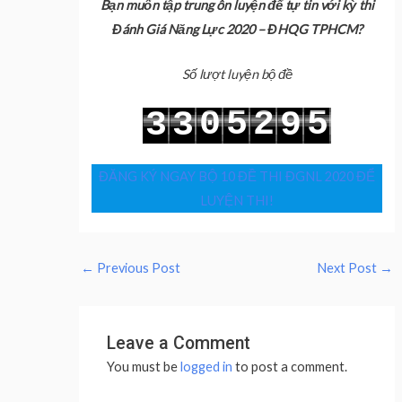
Bạn muốn tập trung ôn luyện để tự tin với kỳ thi
Đánh Giá Năng Lực 2020 – ĐHQG TPHCM?
Số lượt luyện bộ đề
0
5
2
5
3
3
9
1
6
3
6
4
4
0
ĐĂNG KÝ NGAY BỘ 10 ĐỀ THI ĐGNL 2020 ĐỂ
LUYỆN THI!
←
Previous Post
Next Post
→
Leave a Comment
You must be
logged in
to post a comment.