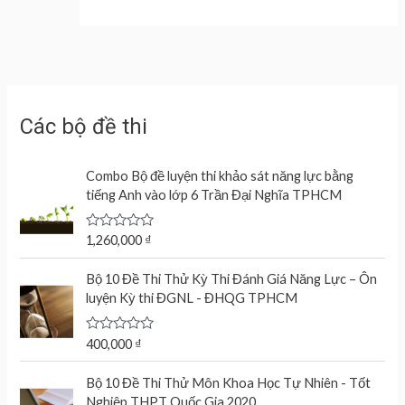
Các bộ đề thi
Combo Bộ đề luyện thi khảo sát năng lực bằng
tiếng Anh vào lớp 6 Trần Đại Nghĩa TPHCM
R
1,260,000
₫
a
t
e
Bộ 10 Đề Thi Thử Kỳ Thi Đánh Giá Năng Lực – Ôn
d
luyện Kỳ thi ĐGNL - ĐHQG TPHCM
0
o
u
t
R
400,000
₫
o
a
f
t
O
C
5
e
Bộ 10 Đề Thi Thử Môn Khoa Học Tự Nhiên - Tốt
r
u
d
Nghiệp THPT Quốc Gia 2020