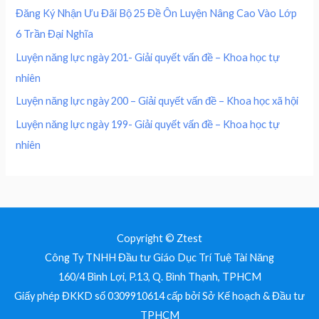
0
₫
0
,
Đăng Ký Nhận Ưu Đãi Bộ 25 Đề Ôn Luyện Nâng Cao Vào Lớp
.
0
0
₫
6 Trần Đại Nghĩa
,
0
.
0
0
Luyện năng lực ngày 201- Giải quyết vấn đề – Khoa học tự
0
nhiên
0
₫
.
Luyện năng lực ngày 200 – Giải quyết vấn đề – Khoa học xã hội
₫
Luyện năng lực ngày 199- Giải quyết vấn đề – Khoa học tự
.
nhiên
Copyright © Ztest
Công Ty TNHH Đầu tư Giáo Dục Trí Tuệ Tài Năng
160/4 Bình Lợi, P.13, Q. Bình Thạnh, TPHCM
Giấy phép ĐKKD số 0309910614 cấp bởi Sở Kế hoạch & Đầu tư
TPHCM