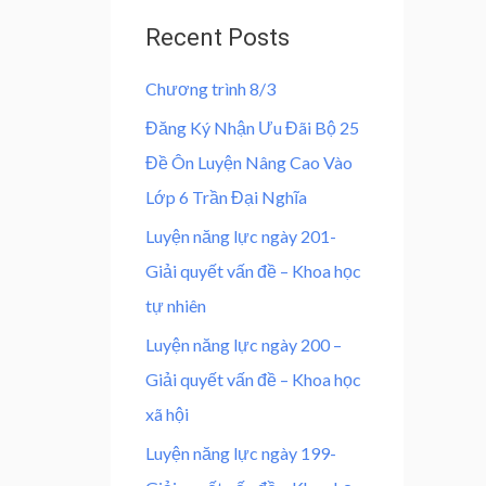
u
0
0
t
Recent Posts
0
o
f
0
₫
5
Chương trình 8/3
.
₫
Đăng Ký Nhận Ưu Đãi Bộ 25
.
Đề Ôn Luyện Nâng Cao Vào
Lớp 6 Trần Đại Nghĩa
Luyện năng lực ngày 201-
Giải quyết vấn đề – Khoa học
tự nhiên
Luyện năng lực ngày 200 –
Giải quyết vấn đề – Khoa học
xã hội
Luyện năng lực ngày 199-