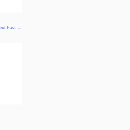
ext Post
→