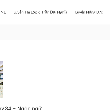
GNL
Luyện Thi Lớp 6 Trần Đại Nghĩa
Luyện Năng Lực
ày 84 – Ngôn ngữ