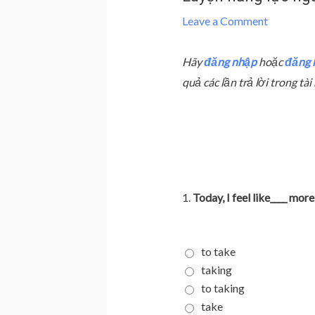
Leave a Comment
Hãy
đăng nhập
hoặc
đăng 
quả các lần trả lời trong t
1.
Today, I feel like____ mo
to take
taking
to taking
take