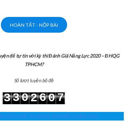
uyện để tự tin với kỳ thi Đánh Giá Năng Lực 2020 – ĐHQG
TPHCM?
Số lượt luyện bộ đề
3
0
6
7
3
2
0
4
1
7
8
4
3
1
Y BỘ 10 ĐỀ THI ĐGNL 2020 ĐỂ LUYỆN THI!