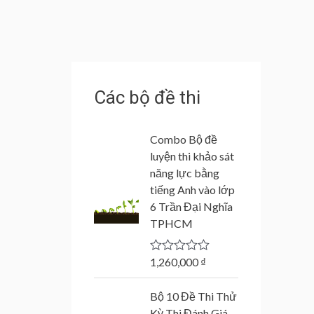
Các bộ đề thi
Combo Bộ đề
luyện thi khảo sát
năng lực bằng
tiếng Anh vào lớp
6 Trần Đại Nghĩa
TPHCM
1,260,000
₫
R
a
t
Bộ 10 Đề Thi Thử
e
d
Kỳ Thi Đánh Giá