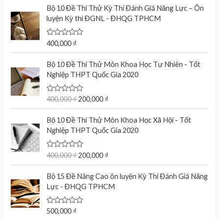
e
Bộ 10 Đề Thi Thử Kỳ Thi Đánh Giá Năng Lực – Ôn
d
luyện Kỳ thi ĐGNL - ĐHQG TPHCM
0
o
u
t
R
400,000
₫
o
a
f
t
O
C
5
e
Bộ 10 Đề Thi Thử Môn Khoa Học Tự Nhiên - Tốt
r
u
d
Nghiệp THPT Quốc Gia 2020
0
i
r
o
g
r
u
t
R
400,000
₫
200,000
₫
i
e
o
a
n
n
f
t
O
C
5
e
Bộ 10 Đề Thi Thử Môn Khoa Học Xã Hội - Tốt
a
t
r
u
d
Nghiệp THPT Quốc Gia 2020
l
p
0
i
r
o
p
r
g
r
u
r
i
t
R
400,000
₫
200,000
₫
i
e
o
a
i
c
n
n
f
t
c
e
5
e
Bộ 15 Đề Nâng Cao ôn luyện Kỳ Thi Đánh Giá Năng
a
t
d
e
i
Lực - ĐHQG TPHCM
l
p
0
w
s
o
p
r
u
a
:
r
i
t
R
500,000
₫
s
2
o
a
i
c