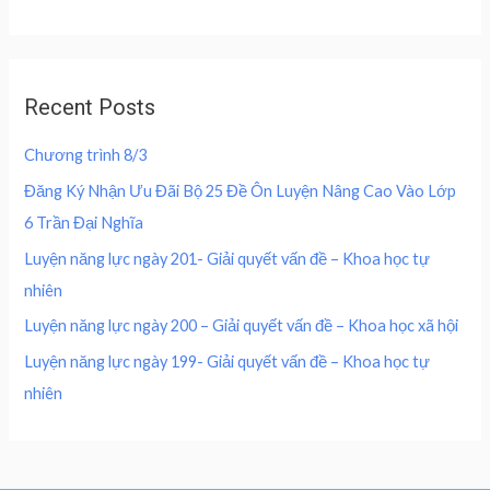
f
:
0
t
c
e
5
e
4
0
d
e
i
0
,
0
w
s
o
0
0
u
a
:
,
0
Recent Posts
t
s
2
o
0
0
f
:
0
0
5
Chương trình 8/3
4
0
0
₫
0
,
Đăng Ký Nhận Ưu Đãi Bộ 25 Đề Ôn Luyện Nâng Cao Vào Lớp
.
0
0
₫
6 Trần Đại Nghĩa
,
0
.
0
0
Luyện năng lực ngày 201- Giải quyết vấn đề – Khoa học tự
0
nhiên
0
₫
.
Luyện năng lực ngày 200 – Giải quyết vấn đề – Khoa học xã hội
₫
Luyện năng lực ngày 199- Giải quyết vấn đề – Khoa học tự
.
nhiên