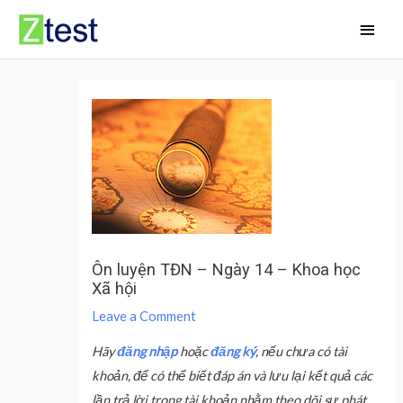
Skip
Main
to
Men
content
Ôn luyện TĐN – Ngày 14 – Khoa học
Xã hội
Leave a Comment
Hãy
đăng nhập
hoặc
đăng ký
, nếu chưa có tài
khoản, để có thể biết đáp án và lưu lại kết quả các
lần trả lời trong tài khoản nhằm theo dõi sự phát