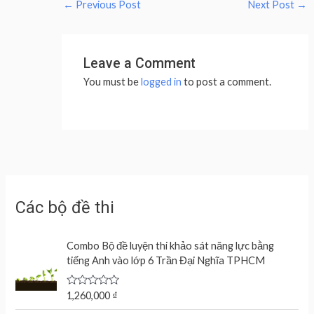
←
Previous Post
Next Post
→
Leave a Comment
You must be
logged in
to post a comment.
Các bộ đề thi
Combo Bộ đề luyện thi khảo sát năng lực bằng
tiếng Anh vào lớp 6 Trần Đại Nghĩa TPHCM
R
1,260,000
₫
a
t