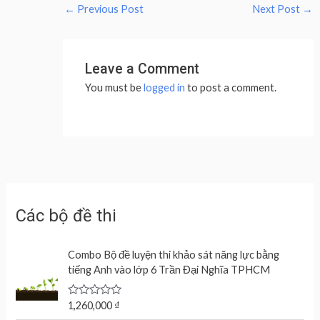
←
Previous Post
Next Post
→
Leave a Comment
You must be
logged in
to post a comment.
Các bộ đề thi
Combo Bộ đề luyện thi khảo sát năng lực bằng
tiếng Anh vào lớp 6 Trần Đại Nghĩa TPHCM
R
1,260,000
₫
a