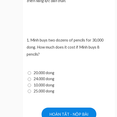
triển năng lực bản thân.
1.
Minh buys two dozens of pencils for 30,000
dong. How much does it cost if Minh buys 8
pencils?
20.000 dong
24.000 dong
10.000 dong
25.000 dong