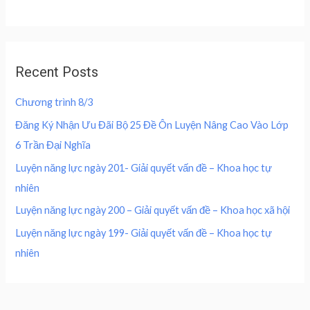
a
i
c
f
:
0
t
c
e
5
e
4
0
d
e
i
0
,
0
w
s
o
0
0
u
a
:
,
0
Recent Posts
t
s
2
o
0
0
f
:
0
0
5
Chương trình 8/3
4
0
0
₫
0
,
Đăng Ký Nhận Ưu Đãi Bộ 25 Đề Ôn Luyện Nâng Cao Vào Lớp
.
0
0
₫
6 Trần Đại Nghĩa
,
0
.
0
0
Luyện năng lực ngày 201- Giải quyết vấn đề – Khoa học tự
0
nhiên
0
₫
.
Luyện năng lực ngày 200 – Giải quyết vấn đề – Khoa học xã hội
₫
Luyện năng lực ngày 199- Giải quyết vấn đề – Khoa học tự
.
nhiên