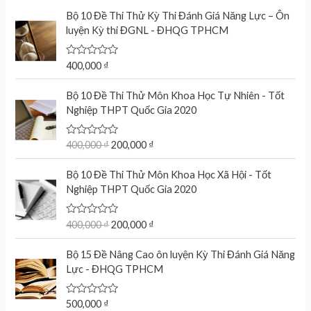
t
e
Bộ 10 Đề Thi Thử Kỳ Thi Đánh Giá Năng Lực – Ôn
d
luyện Kỳ thi ĐGNL - ĐHQG TPHCM
0
o
u
t
R
400,000
₫
o
a
f
t
O
C
5
e
Bộ 10 Đề Thi Thử Môn Khoa Học Tự Nhiên - Tốt
r
u
d
Nghiệp THPT Quốc Gia 2020
0
i
r
o
g
r
u
t
R
400,000
₫
200,000
₫
i
e
o
a
n
n
f
t
O
C
5
e
Bộ 10 Đề Thi Thử Môn Khoa Học Xã Hội - Tốt
a
t
r
u
d
Nghiệp THPT Quốc Gia 2020
l
p
0
i
r
o
p
r
g
r
u
r
i
t
R
400,000
₫
200,000
₫
i
e
o
a
i
c
n
n
f
t
c
e
5
e
Bộ 15 Đề Nâng Cao ôn luyện Kỳ Thi Đánh Giá Năng
a
t
d
e
i
Lực - ĐHQG TPHCM
l
p
0
w
s
o
p
r
u
a
:
r
i
t
R
500,000
₫
s
2
o