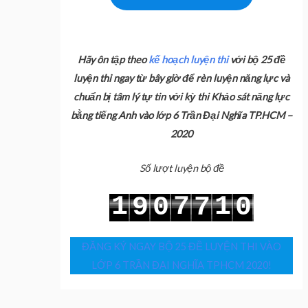
Hãy ôn tập theo
kế hoạch luyện thi
với bộ 25 đề
luyện thi ngay từ bây giờ để rèn luyện năng lực và
chuẩn bị tâm lý tự tin với kỳ thi Khảo sát năng lực
bằng tiếng Anh vào lớp 6 Trần Đại Nghĩa TP.HCM –
2020
Số lượt luyện bộ đề
1
7
1
9
0
7
0
2
8
2
0
1
8
1
ĐĂNG KÝ NGAY BỘ 25 ĐỀ LUYỆN THI VÀO
LỚP 6 TRẦN ĐẠI NGHĨA TPHCM 2020!