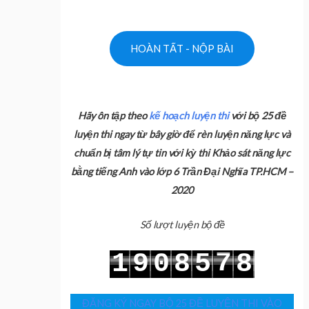
Hãy ôn tập theo
kế hoạch luyện thi
với bộ 25 đề
luyện thi ngay từ bây giờ để rèn luyện năng lực và
chuẩn bị tâm lý tự tin với kỳ thi Khảo sát năng lực
bằng tiếng Anh vào lớp 6 Trần Đại Nghĩa TP.HCM –
2020
Số lượt luyện bộ đề
7
1
9
0
8
5
8
8
2
0
1
9
6
9
ĐĂNG KÝ NGAY BỘ 25 ĐỀ LUYỆN THI VÀO