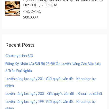
a
t
d
e
i
Lực - ĐHQG TPHCM
l
p
0
w
s
o
p
r
u
a
:
r
i
t
R
500,000
₫
s
2
o
a
i
c
f
:
0
t
c
e
5
e
4
0
d
e
i
0
,
0
w
s
o
0
0
u
a
:
,
0
Recent Posts
t
s
2
o
0
0
f
:
0
0
5
Chương trình 8/3
4
0
0
₫
0
,
Đăng Ký Nhận Ưu Đãi Bộ 25 Đề Ôn Luyện Nâng Cao Vào Lớp
.
0
0
₫
6 Trần Đại Nghĩa
,
0
.
0
0
Luyện năng lực ngày 201- Giải quyết vấn đề – Khoa học tự
0
nhiên
0
₫
.
Luyện năng lực ngày 200 – Giải quyết vấn đề – Khoa học xã hội
₫
Luyện năng lực ngày 199- Giải quyết vấn đề – Khoa học tự
.
nhiên