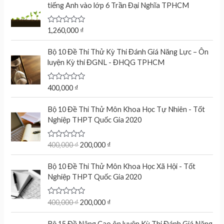
tiếng Anh vào lớp 6 Trần Đại Nghĩa TPHCM
R
1,260,000
₫
a
t
e
Bộ 10 Đề Thi Thử Kỳ Thi Đánh Giá Năng Lực – Ôn
d
luyện Kỳ thi ĐGNL - ĐHQG TPHCM
0
o
u
t
R
400,000
₫
o
a
f
t
O
C
5
e
Bộ 10 Đề Thi Thử Môn Khoa Học Tự Nhiên - Tốt
r
u
d
Nghiệp THPT Quốc Gia 2020
0
i
r
o
g
r
u
t
R
400,000
₫
200,000
₫
i
e
o
a
n
n
f
t
O
C
5
e
Bộ 10 Đề Thi Thử Môn Khoa Học Xã Hội - Tốt
a
t
r
u
d
Nghiệp THPT Quốc Gia 2020
l
p
0
i
r
o
p
r
g
r
u
r
i
t
R
400,000
₫
200,000
₫
i
e
o
a
i
c
n
n
f
t
c
e
5
e
Bộ 15 Đề Nâng Cao ôn luyện Kỳ Thi Đánh Giá Năng