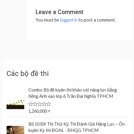
Leave a Comment
You must be
logged in
to post a comment.
Các bộ đề thi
Combo Bộ đề luyện thi khảo sát năng lực bằng
tiếng Anh vào lớp 6 Trần Đại Nghĩa TPHCM
R
1,260,000
₫
a
t
e
Bộ 10 Đề Thi Thử Kỳ Thi Đánh Giá Năng Lực – Ôn
d
luyện Kỳ thi ĐGNL - ĐHQG TPHCM
0