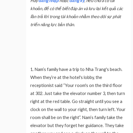
Hãy
đăng nhập
hoặc
đăng ký
, nếu chưa có tài
khoản, để có thể biết đáp án và lưu lại kết quả các
lần trả lời trong tài khoản nhằm theo dõi sự phát
triển năng lực bản thân.
1.
Nam’s family have a trip to Nha Trang's beach.
When they’re at the hotel's lobby, the
receptionist said “Your room's on the third floor
at 302. Just take the elevator number 3, then turn
right at the red table. Go straight until you see a
clock on the wall to your right, then turn left. Your
room shall be on the right”. Nam’s family take the
elevator but they forget her guidance. They take