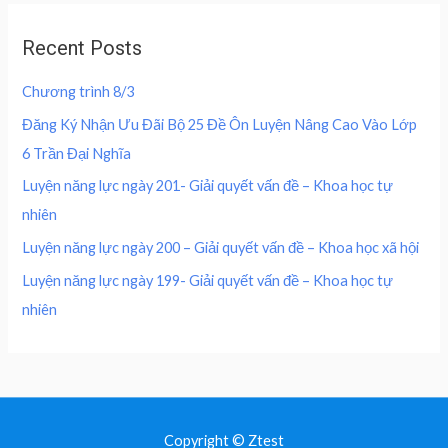
0
,
0
w
s
o
0
0
u
a
:
,
0
Recent Posts
t
s
2
o
0
0
f
:
0
0
5
Chương trình 8/3
4
0
0
₫
0
,
Đăng Ký Nhận Ưu Đãi Bộ 25 Đề Ôn Luyện Nâng Cao Vào Lớp
.
0
0
₫
6 Trần Đại Nghĩa
,
0
.
0
0
Luyện năng lực ngày 201- Giải quyết vấn đề – Khoa học tự
0
nhiên
0
₫
.
Luyện năng lực ngày 200 – Giải quyết vấn đề – Khoa học xã hội
₫
Luyện năng lực ngày 199- Giải quyết vấn đề – Khoa học tự
.
nhiên
Copyright © Ztest