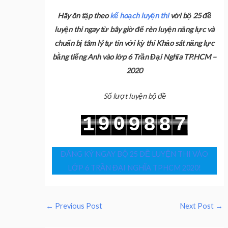
Hãy ôn tập theo
kế hoạch luyện thi
với bộ 25 đề
luyện thi ngay từ bây giờ để rèn luyện năng lực và
chuẩn bị tâm lý tự tin với kỳ thi Khảo sát năng lực
bằng tiếng Anh vào lớp 6 Trần Đại Nghĩa TP.HCM –
2020
Số lượt luyện bộ đề
9
0
1
9
8
8
7
0
1
2
0
9
9
8
ĐĂNG KÝ NGAY BỘ 25 ĐỀ LUYỆN THI VÀO
LỚP 6 TRẦN ĐẠI NGHĨA TPHCM 2020!
←
Previous Post
Next Post
→