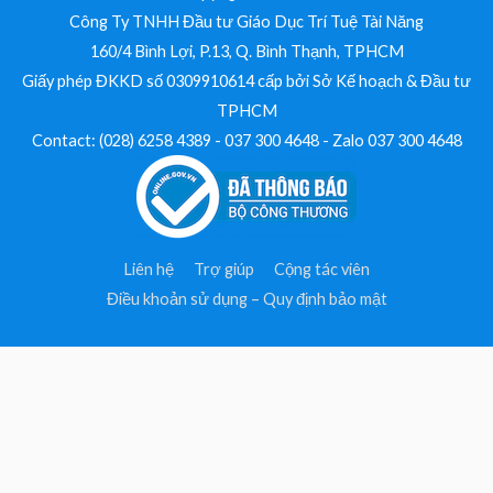
Công Ty TNHH Đầu tư Giáo Dục Trí Tuệ Tài Năng
160/4 Bình Lợi, P.13, Q. Bình Thạnh, TPHCM
Giấy phép ĐKKD số 0309910614 cấp bởi Sở Kế hoạch & Đầu tư
TPHCM
Contact: (028) 6258 4389 - 037 300 4648 - Zalo 037 300 4648
Liên hệ
Trợ giúp
Cộng tác viên
Điều khoản sử dụng – Quy định bảo mật