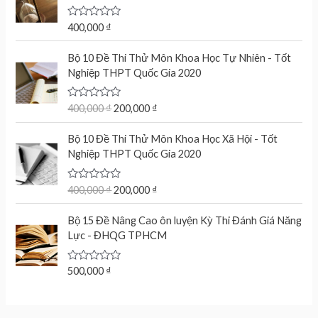
o
u
t
R
400,000
₫
o
a
f
t
O
C
5
e
Bộ 10 Đề Thi Thử Môn Khoa Học Tự Nhiên - Tốt
r
u
d
Nghiệp THPT Quốc Gia 2020
0
i
r
o
g
r
u
t
R
400,000
₫
200,000
₫
i
e
o
a
n
n
f
t
O
C
5
e
Bộ 10 Đề Thi Thử Môn Khoa Học Xã Hội - Tốt
a
t
r
u
d
Nghiệp THPT Quốc Gia 2020
l
p
0
i
r
o
p
r
g
r
u
r
i
t
R
400,000
₫
200,000
₫
i
e
o
a
i
c
n
n
f
t
c
e
5
e
Bộ 15 Đề Nâng Cao ôn luyện Kỳ Thi Đánh Giá Năng
a
t
d
e
i
Lực - ĐHQG TPHCM
l
p
0
w
s
o
p
r
u
a
:
r
i
t
R
500,000
₫
s
2
o
a
i
c
f
:
0
t
c
e
5
e
4
0
d
e
i