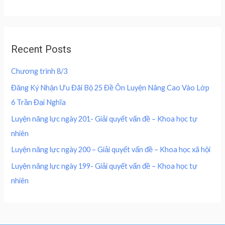
f
:
0
t
c
e
5
e
4
0
d
e
i
0
,
0
w
s
o
0
0
u
a
:
,
0
Recent Posts
t
s
2
o
0
0
f
:
0
0
5
Chương trình 8/3
4
0
0
₫
0
,
Đăng Ký Nhận Ưu Đãi Bộ 25 Đề Ôn Luyện Nâng Cao Vào Lớp
.
0
0
₫
6 Trần Đại Nghĩa
,
0
.
0
0
Luyện năng lực ngày 201- Giải quyết vấn đề – Khoa học tự
0
nhiên
0
₫
.
Luyện năng lực ngày 200 – Giải quyết vấn đề – Khoa học xã hội
₫
Luyện năng lực ngày 199- Giải quyết vấn đề – Khoa học tự
.
nhiên