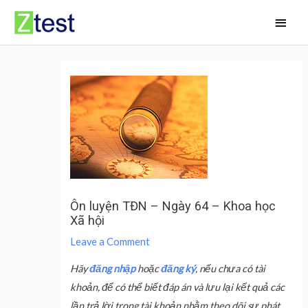
Skip
Main
to
Men
content
Ôn luyện TĐN – Ngày 64 – Khoa học
Xã hội
Leave a Comment
Hãy
đăng nhập
hoặc
đăng ký
, nếu chưa có tài
khoản, để có thể biết đáp án và lưu lại kết quả các
lần trả lời trong tài khoản nhằm theo dõi sự phát