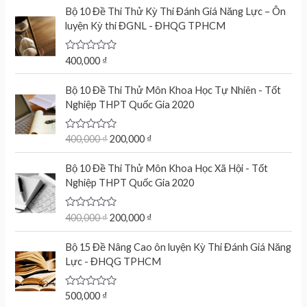
e
Bộ 10 Đề Thi Thử Kỳ Thi Đánh Giá Năng Lực – Ôn
d
luyện Kỳ thi ĐGNL - ĐHQG TPHCM
0
o
u
t
R
400,000
₫
o
a
f
t
O
C
5
e
Bộ 10 Đề Thi Thử Môn Khoa Học Tự Nhiên - Tốt
r
u
d
Nghiệp THPT Quốc Gia 2020
0
i
r
o
g
r
u
t
R
400,000
₫
200,000
₫
i
e
o
a
n
n
f
t
O
C
5
e
Bộ 10 Đề Thi Thử Môn Khoa Học Xã Hội - Tốt
a
t
r
u
d
Nghiệp THPT Quốc Gia 2020
l
p
0
i
r
o
p
r
g
r
u
r
i
t
R
400,000
₫
200,000
₫
i
e
o
a
i
c
n
n
f
t
c
e
5
e
Bộ 15 Đề Nâng Cao ôn luyện Kỳ Thi Đánh Giá Năng
a
t
d
e
i
Lực - ĐHQG TPHCM
l
p
0
w
s
o
p
r
u
a
:
r
i
t
R
500,000
₫
s
2
o
a
i
c