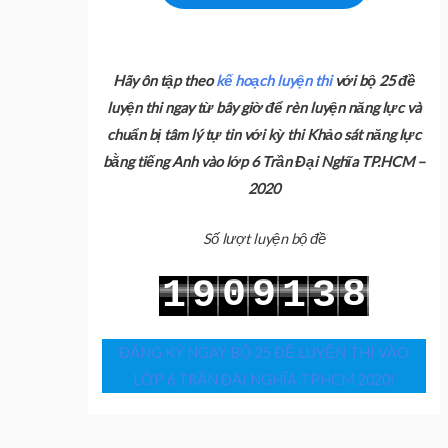
Hãy ôn tập theo
kế hoạch luyện thi
với bộ 25 đề
luyện thi ngay từ bây giờ để rèn luyện năng lực và
chuẩn bị tâm lý tự tin với kỳ thi Khảo sát năng lực
bằng tiếng Anh vào lớp 6 Trần Đại Nghĩa TP.HCM –
2020
Số lượt luyện bộ đề
0
9
8
1
9
1
3
1
0
9
2
0
2
4
ĐĂNG KÝ NGAY BỘ 25 ĐỀ LUYỆN THI VÀO
LỚP 6 TRẦN ĐẠI NGHĨA TPHCM 2020!