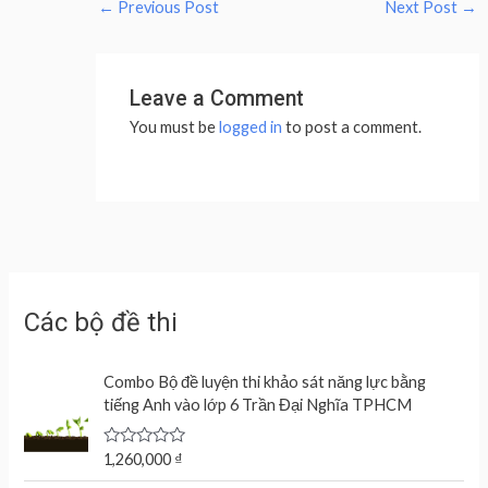
←
Previous Post
Next Post
→
Leave a Comment
You must be
logged in
to post a comment.
Các bộ đề thi
Combo Bộ đề luyện thi khảo sát năng lực bằng
tiếng Anh vào lớp 6 Trần Đại Nghĩa TPHCM
R
1,260,000
₫
a
t