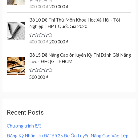
g
r
u
t
R
400,000
₫
200,000
₫
i
e
o
a
n
n
f
t
O
C
5
e
Bộ 10 Đề Thi Thử Môn Khoa Học Xã Hội - Tốt
a
t
r
u
d
Nghiệp THPT Quốc Gia 2020
l
p
0
i
r
o
p
r
g
r
u
r
i
t
R
400,000
₫
200,000
₫
i
e
o
a
i
c
n
n
f
t
c
e
5
e
Bộ 15 Đề Nâng Cao ôn luyện Kỳ Thi Đánh Giá Năng
a
t
d
e
i
Lực - ĐHQG TPHCM
l
p
0
w
s
o
p
r
u
a
:
r
i
t
R
500,000
₫
s
2
o
a
i
c
f
:
0
t
c
e
5
e
4
0
d
e
i
0
,
0
w
s
o
0
0
u
a
:
,
0
Recent Posts
t
s
2
o
0
0
f
:
0
0
5
Chương trình 8/3
4
0
0
₫
0
,
Đăng Ký Nhận Ưu Đãi Bộ 25 Đề Ôn Luyện Nâng Cao Vào Lớp
.