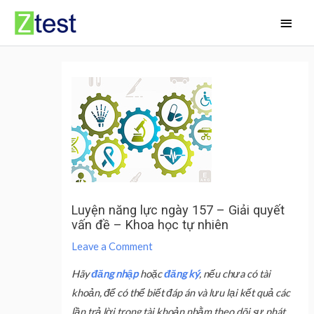
Skip
Main
to
Men
content
Luyện năng lực ngày 157 – Giải quyết
vấn đề – Khoa học tự nhiên
Leave a Comment
Hãy
đăng nhập
hoặc
đăng ký
, nếu chưa có tài
khoản, để có thể biết đáp án và lưu lại kết quả các
lần trả lời trong tài khoản nhằm theo dõi sự phát