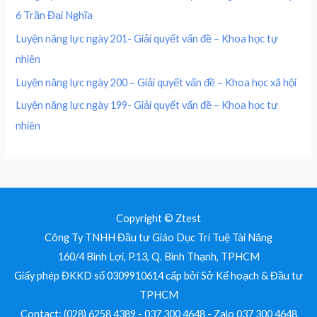
0
0
₫
6 Trần Đại Nghĩa
,
0
.
0
0
Luyện năng lực ngày 201- Giải quyết vấn đề – Khoa học tự
0
nhiên
0
₫
.
Luyện năng lực ngày 200 – Giải quyết vấn đề – Khoa học xã hội
₫
Luyện năng lực ngày 199- Giải quyết vấn đề – Khoa học tự
.
nhiên
Copyright © Ztest
Công Ty TNHH Đầu tư Giáo Dục Trí Tuệ Tài Năng
160/4 Bình Lợi, P.13, Q. Bình Thạnh, TPHCM
Giấy phép ĐKKD số 0309910614 cấp bởi Sở Kế hoạch & Đầu tư
TPHCM
Contact: (028) 6258 4389 - 037 300 4648 - Zalo 037 300 4648