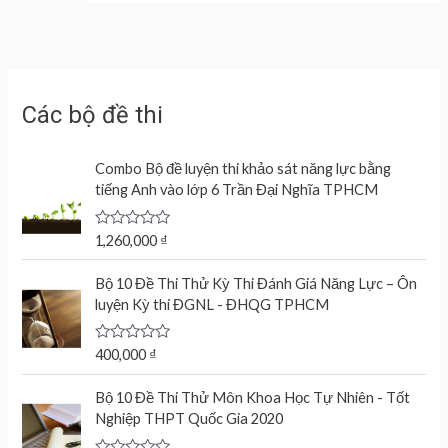
Các bộ đề thi
Combo Bộ đề luyện thi khảo sát năng lực bằng
tiếng Anh vào lớp 6 Trần Đại Nghĩa TPHCM
R
1,260,000
₫
a
t
e
Bộ 10 Đề Thi Thử Kỳ Thi Đánh Giá Năng Lực – Ôn
d
luyện Kỳ thi ĐGNL - ĐHQG TPHCM
0
o
u
t
R
400,000
₫
o
a
f
t
O
C
5
e
Bộ 10 Đề Thi Thử Môn Khoa Học Tự Nhiên - Tốt
r
u
d
Nghiệp THPT Quốc Gia 2020
0
i
r
o