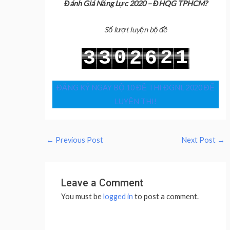
Đánh Giá Năng Lực 2020 – ĐHQG TPHCM?
Số lượt luyện bộ đề
0
2
1
3
3
2
6
1
3
2
4
4
3
7
ĐĂNG KÝ NGAY BỘ 10 ĐỀ THI ĐGNL 2020 ĐỂ
LUYỆN THI!
←
Previous Post
Next Post
→
Leave a Comment
You must be
logged in
to post a comment.