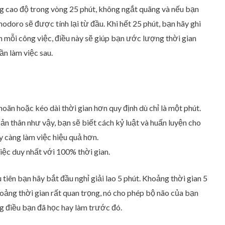
ng cao độ trong vòng 25 phút, không ngắt quãng và nếu bạn
odoro sẽ được tính lại từ đầu. Khi hết 25 phút, bạn hãy ghi
nh mỗi công việc, điều này sẽ giúp bạn ước lượng thời gian
ần làm việc sau.
oãn hoặc kéo dài thời gian hơn quy định dù chỉ là một phút.
ản thân như vậy, bạn sẽ biết cách kỷ luật và huấn luyện cho
 càng làm việc hiệu quả hơn.
việc duy nhất với 100% thời gian.
 tiên bạn hãy bắt đầu nghỉ giải lao 5 phút. Khoảng thời gian 5
khoảng thời gian rất quan trọng, nó cho phép bộ não của bạn
ng điều bạn đã học hay làm trước đó.