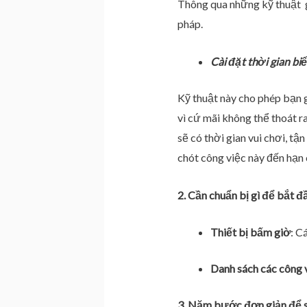
Thông qua những kỹ thuật g
pháp.
Cài đặt thời gian bi
Kỹ thuật này cho phép bạn g
vì cứ mãi không thể thoát 
sẽ có thời gian vui chơi, tậ
chót công việc này đến hạn 
2. Cần chuẩn bị gì để bắt
Thiết bị bấm giờ
: C
Danh sách các công 
3.
Năm bước đơn giản để 