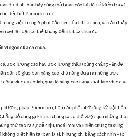
ian dự định, bạn hãy dùng thời gian còn lại đó để kiểm tra và
c cho đến hết Pomodoro đó.
 công việc trong 5 phút đầu tiên của lát cà chua, và cảm thấy
em xét lại, bạn có thể không đếm lát cà chua đó.
n vị ngon của cà chua.
 cả ước lượng cao hay ước lượng thấp) cũng chẳng vấn đề
 dần dần sẽ giúp bạn nâng cao khả năng đưa ra những ước
t công việc của mình, qua đó nâng cao năng suất làm việc của
đa phương pháp Pomodoro, bạn cần phải nhớ rằng kỷ luật bản
. Chẳng dễ dàng gì khi mà chúng ta có thể vượt qua những thói
ững thứ tạo ra sự dễ chịu, thoải mái và khiến chúng ta sung
i không biết hiện tại bạn là ai. Nhưng chỉ bằng cách nhìn vào