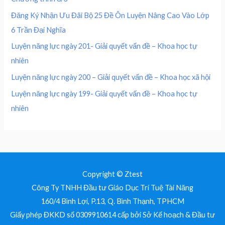
4
0
0
₫
0
,
Đăng Ký Nhận Ưu Đãi Bộ 25 Đề Ôn Luyện Nâng Cao Vào Lớp
.
0
0
₫
6 Trần Đại Nghĩa
,
0
.
0
0
Luyện năng lực ngày 201- Giải quyết vấn đề – Khoa học tự
0
nhiên
0
₫
.
Luyện năng lực ngày 200 – Giải quyết vấn đề – Khoa học xã hội
₫
Luyện năng lực ngày 199- Giải quyết vấn đề – Khoa học tự
.
nhiên
Copyright © Ztest
Công Ty TNHH Đầu tư Giáo Dục Trí Tuệ Tài Năng
160/4 Bình Lợi, P.13, Q. Bình Thạnh, TPHCM
Giấy phép ĐKKD số 0309910614 cấp bởi Sở Kế hoạch & Đầu tư