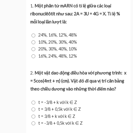
1.
Một phân tử mARN có tỉ lệ giữa các loại
ribonuclêôtit như sau: 2A = 3U = 4G = X. Tỉ lệ %
mỗi loại lần lượt là:
24%, 16%, 12%, 48%
10%, 20%, 30%, 40%
20%, 30%, 40%, 10%
16%, 24%, 48%, 12%
2.
Một vật dao động điều hòa với phương trình: x
= 5cos(4πt + π) (cm). Vật đó đi qua vị trí cân bằng
theo chiều dương vào những thời điểm nào?
t = -3/8 + k với k ∈ Z
t = 3/8 + 0,5k với k ∈ Z
t = 3/8 + k với k ∈ Z
t = -3/8 + 0,5k với k ∈ Z