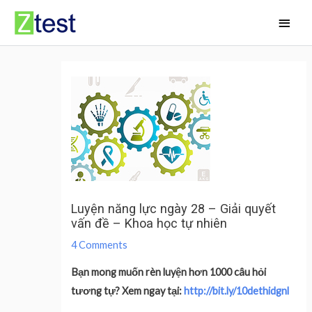
Skip
Main
to
Men
content
Luyện năng lực ngày 28 – Giải quyết
vấn đề – Khoa học tự nhiên
4 Comments
Bạn mong muốn rèn luyện hơn 1000 câu hỏi
tương tự? Xem ngay tại:
http://bit.ly/10dethidgnl