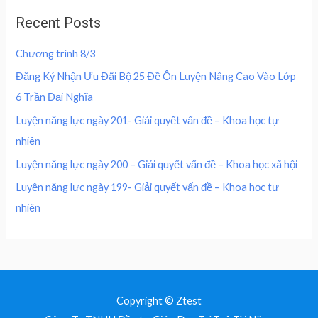
0
0
u
a
:
,
0
Recent Posts
t
s
2
o
0
0
f
:
0
0
5
Chương trình 8/3
4
0
0
₫
0
,
Đăng Ký Nhận Ưu Đãi Bộ 25 Đề Ôn Luyện Nâng Cao Vào Lớp
.
0
0
₫
6 Trần Đại Nghĩa
,
0
.
0
0
Luyện năng lực ngày 201- Giải quyết vấn đề – Khoa học tự
0
nhiên
0
₫
.
Luyện năng lực ngày 200 – Giải quyết vấn đề – Khoa học xã hội
₫
Luyện năng lực ngày 199- Giải quyết vấn đề – Khoa học tự
.
nhiên
Copyright © Ztest