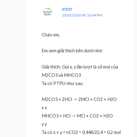
ZTEST
10/02/2020 AT 10:44 PM
Chào em,
Em xem giải thích bên dưới nhé:
Giải thích: Gọi x, y lần lượt là số mol của
M2CO3 và MHCO3
Ta có PTPU như sau:
M2CO3 + 2HCl -> 2MCl + CO2 + H2O
x x
MHCO3 + HCl -> MCl + CO2 + H2O
y y
Ta có x + y = nCO2 = 0,448/22,4 = 0,2 mol