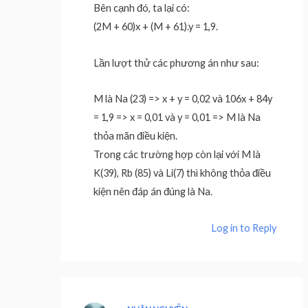
Bên cạnh đó, ta lại có:
(2M + 60)x + (M + 61).y = 1,9.
Lần lượt thử các phương án như sau:
M là Na (23) => x + y = 0,02 và 106x + 84y
= 1,9 => x = 0,01 và y = 0,01 => M là Na
thỏa mãn điều kiện.
Trong các trường hợp còn lại với M là
K(39), Rb (85) và Li(7) thì không thỏa điều
kiện nên đáp án đúng là Na.
Log in to Reply