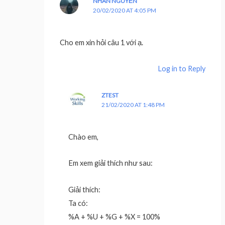
NHÂN NGUYỄN
20/02/2020 AT 4:05 PM
Cho em xin hỏi câu 1 với ạ.
Log in to Reply
ZTEST
21/02/2020 AT 1:48 PM
Chào em,
Em xem giải thích như sau:
Giải thích:
Ta có:
%A + %U + %G + %X = 100%