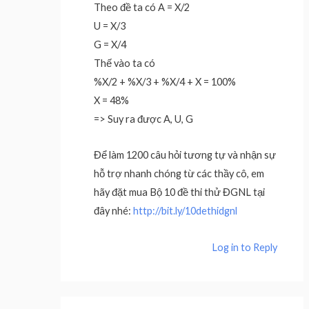
Theo đề ta có A = X/2
U = X/3
G = X/4
Thế vào ta có
%X/2 + %X/3 + %X/4 + X = 100%
X = 48%
=> Suy ra được A, U, G
Để làm 1200 câu hỏi tương tự và nhận sự
hỗ trợ nhanh chóng từ các thầy cô, em
hãy đặt mua Bộ 10 đề thi thử ĐGNL tại
đây nhé:
http://bit.ly/10dethidgnl
Log in to Reply