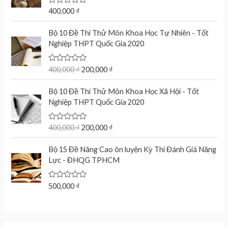
u
t
R
400,000
₫
o
a
f
t
O
C
5
e
Bộ 10 Đề Thi Thử Môn Khoa Học Tự Nhiên - Tốt
r
u
d
Nghiệp THPT Quốc Gia 2020
0
i
r
o
g
r
u
t
R
400,000
₫
200,000
₫
i
e
o
a
n
n
f
t
O
C
5
e
Bộ 10 Đề Thi Thử Môn Khoa Học Xã Hội - Tốt
a
t
r
u
d
Nghiệp THPT Quốc Gia 2020
l
p
0
i
r
o
p
r
g
r
u
r
i
t
R
400,000
₫
200,000
₫
i
e
o
a
i
c
n
n
f
t
c
e
5
e
Bộ 15 Đề Nâng Cao ôn luyện Kỳ Thi Đánh Giá Năng
a
t
d
e
i
Lực - ĐHQG TPHCM
l
p
0
w
s
o
p
r
u
a
:
r
i
t
R
500,000
₫
s
2
o
a
i
c
f
:
0
t
c
e
5
e
4
0
d
e
i
0
,
0
w
s
o