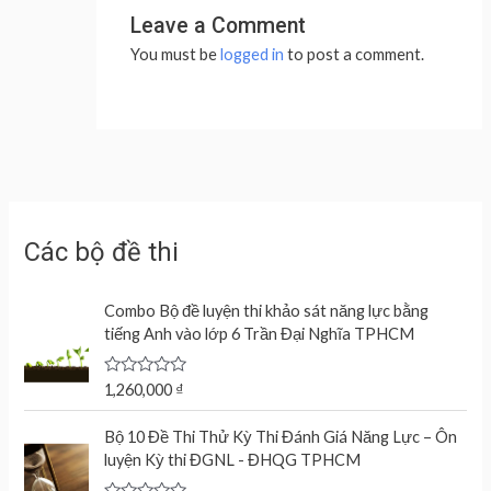
Leave a Comment
You must be
logged in
to post a comment.
Các bộ đề thi
Combo Bộ đề luyện thi khảo sát năng lực bằng
tiếng Anh vào lớp 6 Trần Đại Nghĩa TPHCM
R
1,260,000
₫
a
t
e
Bộ 10 Đề Thi Thử Kỳ Thi Đánh Giá Năng Lực – Ôn
d
luyện Kỳ thi ĐGNL - ĐHQG TPHCM
0
o