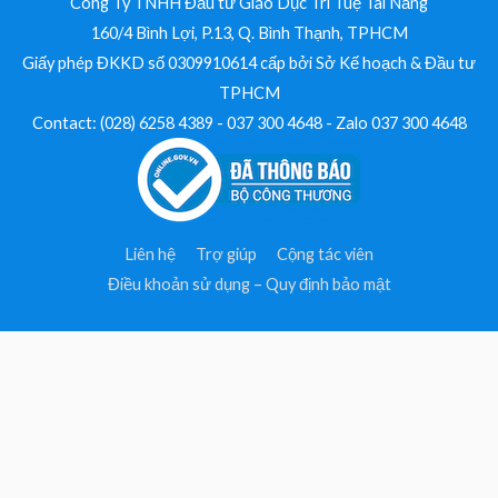
Công Ty TNHH Đầu tư Giáo Dục Trí Tuệ Tài Năng
160/4 Bình Lợi, P.13, Q. Bình Thạnh, TPHCM
Giấy phép ĐKKD số 0309910614 cấp bởi Sở Kế hoạch & Đầu tư
TPHCM
Contact: (028) 6258 4389 - 037 300 4648 - Zalo 037 300 4648
Liên hệ
Trợ giúp
Cộng tác viên
Điều khoản sử dụng – Quy định bảo mật