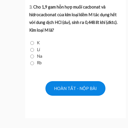
3.
Cho 1,9 gam hỗn hợp muối cacbonat và
hidrocacbonat của kim loại kiềm M tác dụng hết
với dung dịch HCl (dư), sinh ra 0,448 lít khí (đktc).
Kim loại M là?
K
Li
Na
Rb