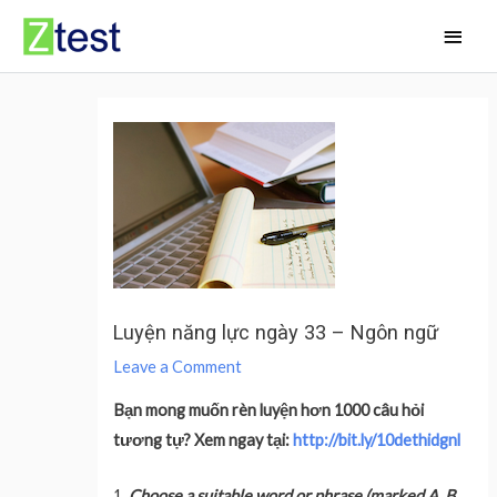
Skip
Main
to
Men
content
Luyện năng lực ngày 33 – Ngôn ngữ
Leave a Comment
Bạn mong muốn rèn luyện hơn 1000 câu hỏi
tương tự? Xem ngay tại:
http://bit.ly/10dethidgnl
1.
Choose a suitable word or phrase (marked A, B,