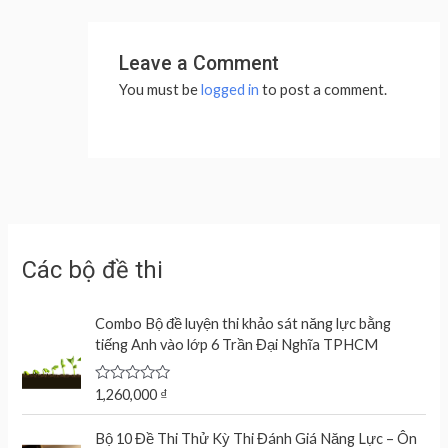
Leave a Comment
You must be
logged in
to post a comment.
Các bộ đề thi
Combo Bộ đề luyện thi khảo sát năng lực bằng
tiếng Anh vào lớp 6 Trần Đại Nghĩa TPHCM
R
1,260,000
₫
a
t
e
Bộ 10 Đề Thi Thử Kỳ Thi Đánh Giá Năng Lực – Ôn