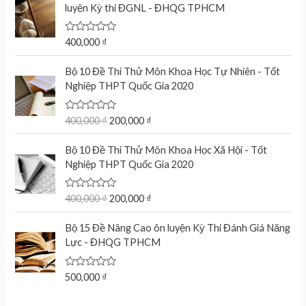
d
luyện Kỳ thi ĐGNL - ĐHQG TPHCM
0
o
u
t
R
400,000
₫
o
a
f
t
O
C
5
e
Bộ 10 Đề Thi Thử Môn Khoa Học Tự Nhiên - Tốt
r
u
d
Nghiệp THPT Quốc Gia 2020
0
i
r
o
g
r
u
t
R
400,000
₫
200,000
₫
i
e
o
a
n
n
f
t
O
C
5
e
Bộ 10 Đề Thi Thử Môn Khoa Học Xã Hội - Tốt
a
t
r
u
d
Nghiệp THPT Quốc Gia 2020
l
p
0
i
r
o
p
r
g
r
u
r
i
t
R
400,000
₫
200,000
₫
i
e
o
a
i
c
n
n
f
t
c
e
5
e
Bộ 15 Đề Nâng Cao ôn luyện Kỳ Thi Đánh Giá Năng
a
t
d
e
i
Lực - ĐHQG TPHCM
l
p
0
w
s
o
p
r
u
a
:
r
i
t
R
500,000
₫
s
2
o
a
i
c
f
:
0
t
c
e
5
e