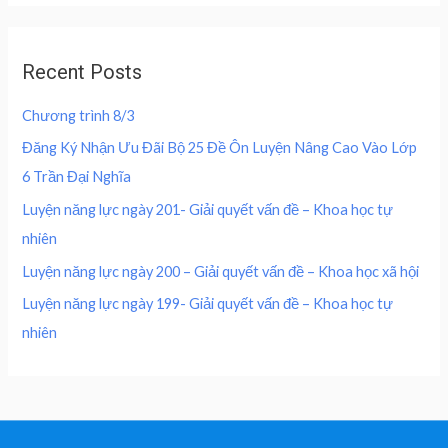
4
0
d
e
i
0
,
0
w
s
o
0
0
u
a
:
,
0
Recent Posts
t
s
2
o
0
0
f
:
0
0
5
Chương trình 8/3
4
0
0
₫
0
,
Đăng Ký Nhận Ưu Đãi Bộ 25 Đề Ôn Luyện Nâng Cao Vào Lớp
.
0
0
₫
6 Trần Đại Nghĩa
,
0
.
0
0
Luyện năng lực ngày 201- Giải quyết vấn đề – Khoa học tự
0
nhiên
0
₫
.
Luyện năng lực ngày 200 – Giải quyết vấn đề – Khoa học xã hội
₫
Luyện năng lực ngày 199- Giải quyết vấn đề – Khoa học tự
.
nhiên