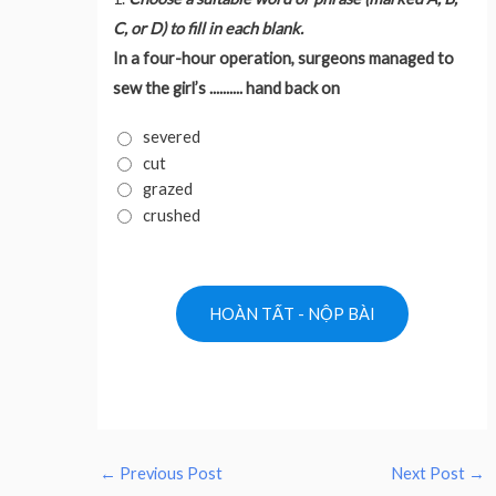
C, or D) to fill in each blank.
In a four-hour operation, surgeons managed to
sew the girl’s .......... hand back on
severed
cut
grazed
crushed
←
Previous Post
Next Post
→