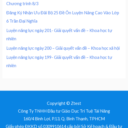
0
5
Chương trình 8/3
4
0
0
₫
0
,
Đăng Ký Nhận Ưu Đãi Bộ 25 Đề Ôn Luyện Nâng Cao Vào Lớp
.
0
0
₫
6 Trần Đại Nghĩa
,
0
.
0
0
Luyện năng lực ngày 201- Giải quyết vấn đề – Khoa học tự
0
nhiên
0
₫
.
Luyện năng lực ngày 200 – Giải quyết vấn đề – Khoa học xã hội
₫
Luyện năng lực ngày 199- Giải quyết vấn đề – Khoa học tự
.
nhiên
Copyright © Ztest
Công Ty TNHH Đầu tư Giáo Dục Trí Tuệ Tài Năng
160/4 Bình Lợi, P.13, Q. Bình Thạnh, TPHCM
Giấy phép ĐKKD số 0309910614 cấp bởi Sở Kế hoạch & Đầu tư