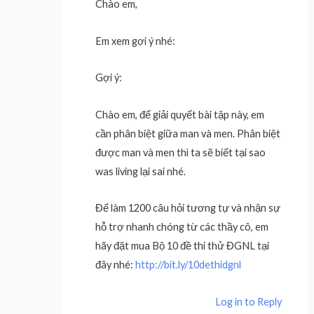
Chào em,
Em xem gợi ý nhé:
Gợi ý:
Chào em, để giải quyết bài tập này, em
cần phân biệt giữa man và men. Phân biệt
được man và men thì ta sẽ biết tại sao
was living lại sai nhé.
Để làm 1200 câu hỏi tương tự và nhận sự
hỗ trợ nhanh chóng từ các thầy cô, em
hãy đặt mua Bộ 10 đề thi thử ĐGNL tại
đây nhé:
http://bit.ly/10dethidgnl
Log in to Reply