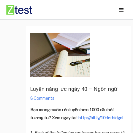
Skip
Main
to
Men
content
Luyện năng lực ngày 40 – Ngôn ngữ
8 Comments
Bạn mong muốn rèn luyện hơn 1000 câu hỏi
tương tự? Xem ngay tại:
http://bit.ly/10dethidgnl
1.
Each of the following sentences has one error (A,