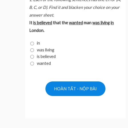
B, C, or D). Find it and blacken your choice on your
answer sheet.
It
is believed
that the
wanted
man
was living
in
London.
in
was living
is believed
wanted