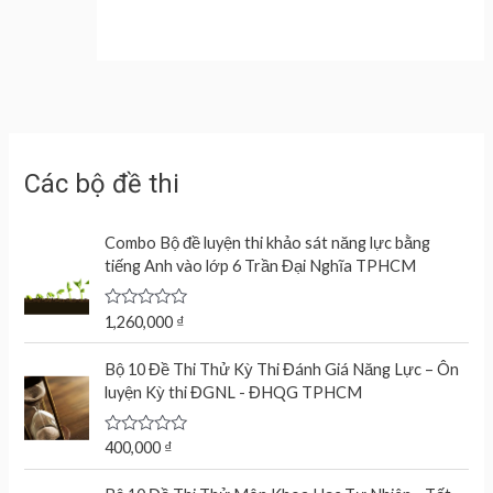
Các bộ đề thi
Combo Bộ đề luyện thi khảo sát năng lực bằng
tiếng Anh vào lớp 6 Trần Đại Nghĩa TPHCM
R
1,260,000
₫
a
t
e
Bộ 10 Đề Thi Thử Kỳ Thi Đánh Giá Năng Lực – Ôn
d
luyện Kỳ thi ĐGNL - ĐHQG TPHCM
0
o
u
t
R
400,000
₫
o
a
f
t
O
C
5
e