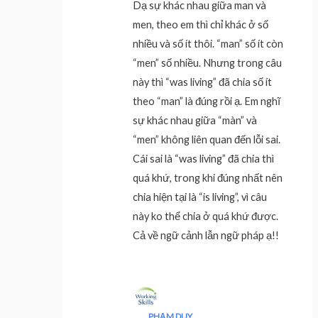
Dạ sự khác nhau giữa man và
men, theo em thì chỉ khác ở số
nhiều và số ít thôi. “man” số ít còn
“men” số nhiều. Nhưng trong câu
này thì “was living” đã chia số ít
theo “man” là đúng rồi ạ. Em nghĩ
sự khác nhau giữa “màn” và
“men” không liên quan đến lỗi sai.
Cái sai là “was living” đã chia thì
quá khứ, trong khi đúng nhất nên
chia hiện tại là “is living”, vì câu
này ko thể chia ở quá khứ được.
Cả về ngữ cảnh lẫn ngữ pháp ạ!!
PHẠM DUY