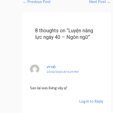
←
Previous Post
Next Post
→
8 thoughts on “Luyện năng
lực ngày 40 – Ngôn ngữ”
VY HỒ
23/02/2020 AT 8:39 PM
Sao lại was living vậy ạ?
Log in to Reply