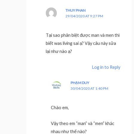
THUY PHAN
29/04/2020 AT 9:27 PM
Tại sao phân biệt được man và men thì
biết was living sai ạ? Vậy câu này sửa
lại như nào ạ?
Log in to Reply
PHẠM DUY
30/04/2020 AT 1:40 PM
Chào em,
Vậy theo em “man” và “men” khác
nhau như thế nào?